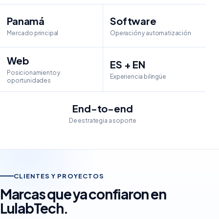
Panamá
Software
Mercado principal
Operación y automatización
Web
ES + EN
Posicionamiento y
Experiencia bilingüe
oportunidades
End-to-end
De estrategia a soporte
CLIENTES Y PROYECTOS
Marcas que ya confiaron en
LulabTech.