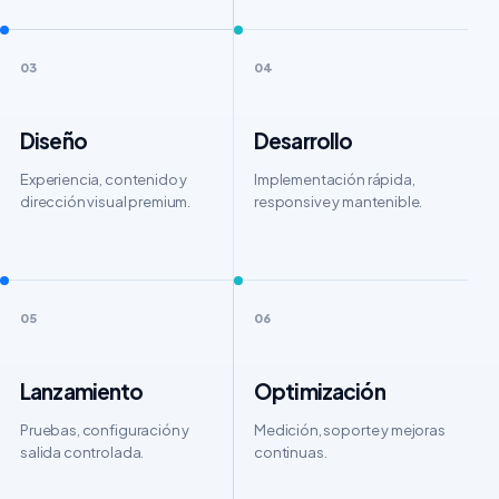
03
04
Diseño
Desarrollo
Experiencia, contenido y
Implementación rápida,
dirección visual premium.
responsive y mantenible.
05
06
Lanzamiento
Optimización
Pruebas, configuración y
Medición, soporte y mejoras
salida controlada.
continuas.