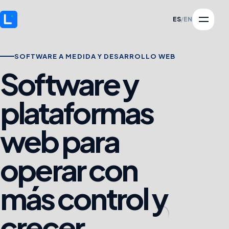
ES
/
EN
SOFTWARE A MEDIDA Y DESARROLLO WEB
Software y
plataformas
web para
operar con
más control y
crecer.