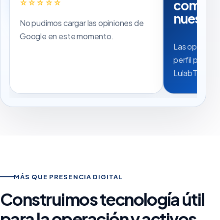
compart
☆☆☆☆☆
nuestros
No pudimos cargar las opiniones de
Google en este momento.
Las opinione
perfil públic
LulabTech.
MÁS QUE PRESENCIA DIGITAL
Construimos tecnología útil
para la operación y activos