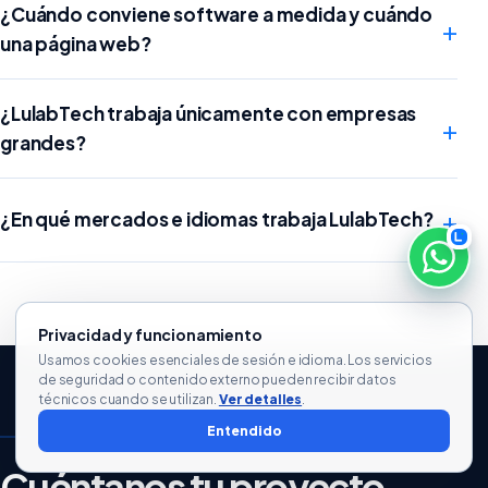
¿Cuándo conviene software a medida y cuándo
+
una página web?
¿LulabTech trabaja únicamente con empresas
+
grandes?
+
¿En qué mercados e idiomas trabaja LulabTech?
Privacidad y funcionamiento
Usamos cookies esenciales de sesión e idioma. Los servicios
de seguridad o contenido externo pueden recibir datos
técnicos cuando se utilizan.
Ver detalles
.
Entendido
CONSTRUYAMOS LA SIGUIENTE VERSIÓN
Cuéntanos tu proyecto.