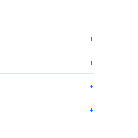
+
+
+
+