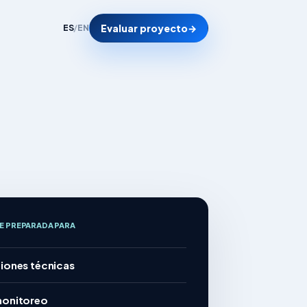
Evaluar proyecto
→
ES
/
EN
SE PREPARADA PARA
iones técnicas
monitoreo