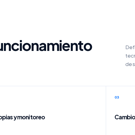
funcionamiento
Def
tecn
de 
03
pias y monitoreo
Cambio