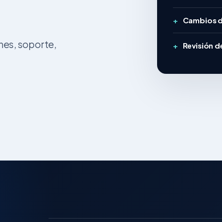
Cambios d
nes, soporte,
Revisión d