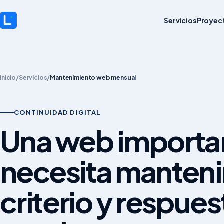
Servicios
Proyec
Inicio
/
Servicios
/
Mantenimiento web mensual
CONTINUIDAD DIGITAL
Una web importa
necesita manten
criterio y respues