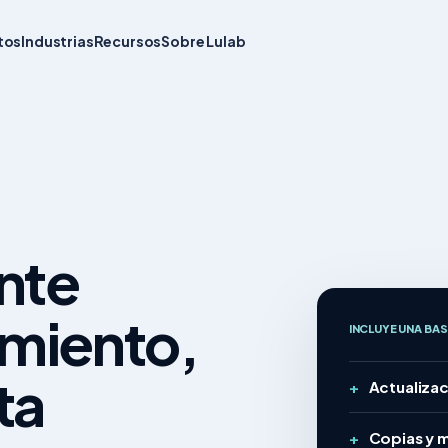
tos
Industrias
Recursos
Sobre Lulab
nte
imiento,
INCLUYE UNA BA
ta
Actualizac
Copias y 