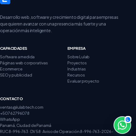
Desarrollo web, software y crecimiento digital para empresas
que quieren avanzar con una presencia más fuerte y una
operación más inteligente.
CAPACIDADES
EMPRESA
Software a medida
Sobre Lulab
Páginas web corporativas
Proyectos
Ecommerce
Industrias
SEO y publicidad
Recursos
Evaluar proyecto
CONTACTO
ventas@lulabtech.com
+507 62796078
WhatsApp
Panamá, Ciudad de Panamá
RUC 8-996-763 · DV 58 · Aviso de Operación 8-996-763-2026-